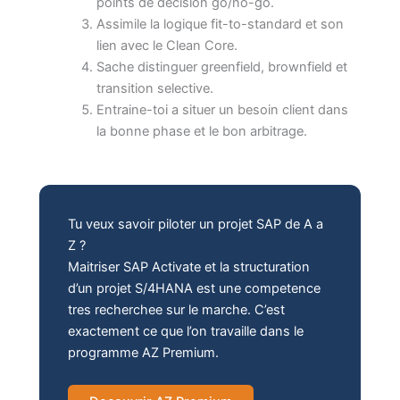
points de decision go/no-go.
Assimile la logique fit-to-standard et son
lien avec le Clean Core.
Sache distinguer greenfield, brownfield et
transition selective.
Entraine-toi a situer un besoin client dans
la bonne phase et le bon arbitrage.
Tu veux savoir piloter un projet SAP de A a
Z ?
Maitriser SAP Activate et la structuration
d’un projet S/4HANA est une competence
tres recherchee sur le marche. C’est
exactement ce que l’on travaille dans le
programme AZ Premium.