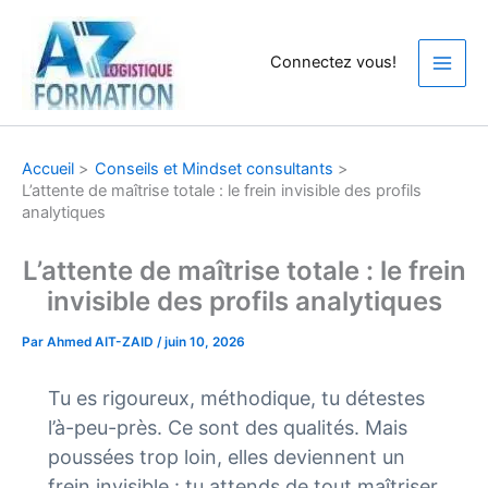
Aller
au
Connectez vous!
contenu
Accueil
Conseils et Mindset consultants
L’attente de maîtrise totale : le frein invisible des profils
analytiques
L’attente de maîtrise totale : le frein
invisible des profils analytiques
Par
Ahmed AIT-ZAID
/
juin 10, 2026
Tu es rigoureux, méthodique, tu détestes
l’à-peu-près. Ce sont des qualités. Mais
poussées trop loin, elles deviennent un
frein invisible : tu attends de tout maîtriser