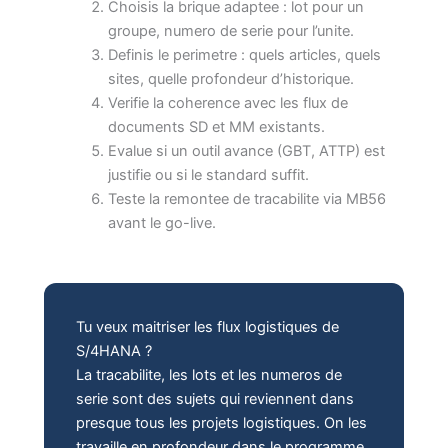
Choisis la brique adaptee : lot pour un
groupe, numero de serie pour l’unite.
Definis le perimetre : quels articles, quels
sites, quelle profondeur d’historique.
Verifie la coherence avec les flux de
documents SD et MM existants.
Evalue si un outil avance (GBT, ATTP) est
justifie ou si le standard suffit.
Teste la remontee de tracabilite via MB56
avant le go-live.
Tu veux maitriser les flux logistiques de
S/4HANA ?
La tracabilite, les lots et les numeros de
serie sont des sujets qui reviennent dans
presque tous les projets logistiques. On les
travaille en profondeur dans le programme