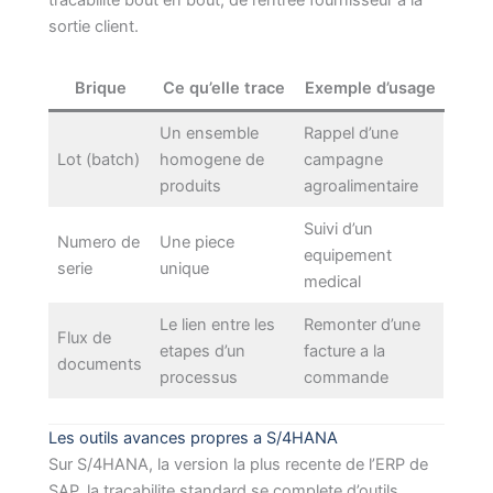
tracabilite bout en bout, de l’entree fournisseur a la
sortie client.
Brique
Ce qu’elle trace
Exemple d’usage
Un ensemble
Rappel d’une
Lot (batch)
homogene de
campagne
produits
agroalimentaire
Suivi d’un
Numero de
Une piece
equipement
serie
unique
medical
Le lien entre les
Remonter d’une
Flux de
etapes d’un
facture a la
documents
processus
commande
Les outils avances propres a S/4HANA
Sur S/4HANA, la version la plus recente de l’ERP de
SAP, la tracabilite standard se complete d’outils