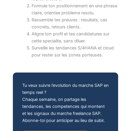
Formule ton positionnement en une phrase
claire, orientee probleme resolu.
Rassemble tes preuves : resultats, cas
concrets, retours clients.
Aligne ton profil et tes candidatures sur
cette specialite, sans diluer.
Surveille les tendances S/4HANA et cloud
pour rester sur les zones porteuses.
Tu veux suivre l’evolution du marche SAP en
temps reel ?
Chaque semaine, on partage les
tendances, les competences qui montent
et les signaux du marche freelance SAP.
Abonne-toi pour anticiper au lieu de subir.