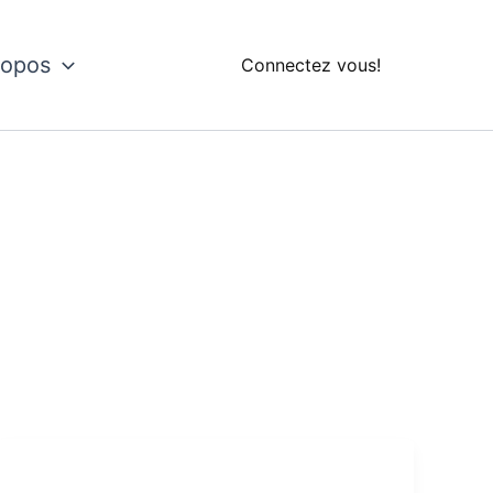
ropos
Connectez vous!