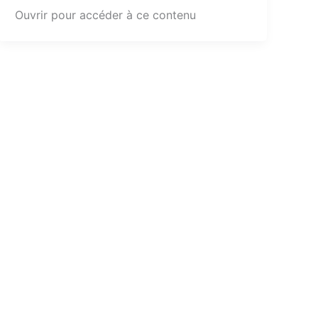
Ouvrir pour accéder à ce contenu