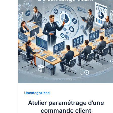
Uncategorized
Atelier paramétrage d’une
commande client