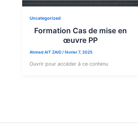
Uncategorized
Formation Cas de mise en
œuvre PP
Ahmed AIT ZAID
/
février 7, 2025
Ouvrir pour accéder à ce contenu