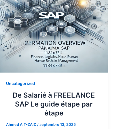
Uncategorized
De Salarié à FREELANCE
SAP Le guide étape par
étape
Ahmed AIT-ZAID
/
septembre 13, 2025